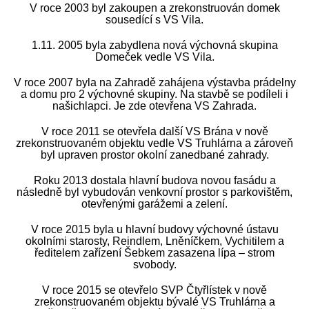
V roce 2003 byl zakoupen a zrekonstruován domek
sousedící s VS Vila.
1.11. 2005 byla zabydlena nová výchovná skupina
Domeček vedle VS Vila.
V roce 2007 byla na Zahradě zahájena výstavba prádelny
a domu pro 2 výchovné skupiny. Na stavbě se podíleli i
našichlapci. Je zde otevřena VS Zahrada.
V roce 2011 se otevřela další VS Brána v nově
zrekonstruovaném objektu vedle VS Truhlárna a zároveň
byl upraven prostor okolní zanedbané zahrady.
Roku 2013 dostala hlavní budova novou fasádu a
následně byl vybudován venkovní prostor s parkovištěm,
otevřenými garážemi a zelení.
V roce 2015 byla u hlavní budovy výchovné ústavu
okolními starosty, Reindlem, Lněníčkem, Vychitilem a
ředitelem zařízení Šebkem zasazena lípa – strom
svobody.
V roce 2015 se otevřelo SVP Čtyřlístek v nově
zrekonstruovaném objektu bývalé VS Truhlárna a