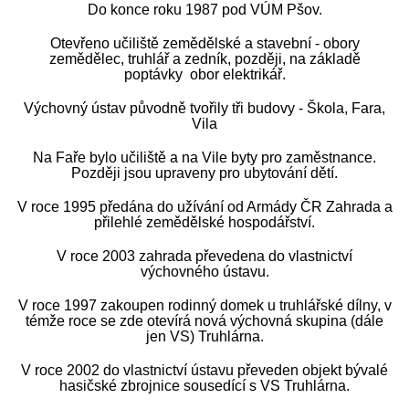
Do konce roku 1987 pod VÚM Pšov.
Otevřeno učiliště zemědělské a stavební - obory
zemědělec, truhlář a zedník, později, na základě
poptávky obor elektrikář.
Výchovný ústav původně tvořily tři budovy - Škola, Fara,
Vila
Na Faře bylo učiliště a na Vile byty pro zaměstnance.
Později jsou upraveny pro ubytování dětí.
V roce 1995 předána do užívání od Armády ČR Zahrada a
přilehlé zemědělské hospodářství.
V roce 2003 zahrada převedena do vlastnictví
výchovného ústavu.
V roce 1997 zakoupen rodinný domek u truhlářské dílny, v
témže roce se zde otevírá nová výchovná skupina (dále
jen VS) Truhlárna.
V roce 2002 do vlastnictví ústavu převeden objekt bývalé
hasičské zbrojnice sousedící s VS Truhlárna.