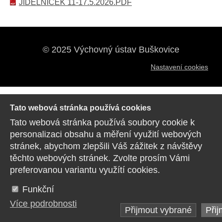
JÍDELNÍČEK 11-17.5.2026.PDF
© 2025 Výchovný ústav Buškovice
Nastavení cookies
Tato webová stránka používá cookies
Tato webová stránka používá soubory cookie k
personalizaci obsahu a měření využití webových
stránek, abychom zlepšili Váš zážitek z návštěvy
těchto webových stránek. Zvolte prosím Vámi
preferovanou variantu využítí cookies.
Funkční
Více podrobnosti
Přijmout vybrané
Přij