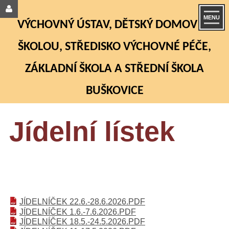
MENU
VÝCHOVNÝ ÚSTAV, DĚTSKÝ DOMOV SE
ŠKOLOU, STŘEDISKO VÝCHOVNÉ PÉČE,
ZÁKLADNÍ ŠKOLA A STŘEDNÍ ŠKOLA
BUŠKOVICE
Jídelní lístek
JÍDELNÍČEK 22.6.-28.6.2026.PDF
JÍDELNÍČEK 1.6.-7.6.2026.PDF
JÍDELNÍČEK 18.5.-24.5.2026.PDF