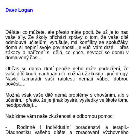
Dave Logan
Děláte, co můžete, ale přesto máte pocit, že už je to nad
vaše síly. Ze školy přichází zprávy o tom, že vaše dítě
odmlouvá učitelům, vyrušuje, má konflikty se spolužáky,
doma si neplní svoje povinnosti, je vůči vám drzé, i přes
zákazy a nařízení si dělá, co chce, nevrací se domů v
domluvený čas…
Občas se doma ztratí peníze nebo máte podezření, že
vaše dítě kouří marihuanu či možná už zkusilo i jiné drogy.
Navíc kamarádi vaší ratolesti nemají vůbec dobrou
pověst….
Možná však vaše dítě nemá problémy s chováním, ale s
učením. I přesto, že je jinak bystré, výsledky ve škole tomu
neodpovídají…
Nabízíme vám naše zkušenosti a odbornou pomoc:
- Rodinné i individuální poradenství a terapii.-
Diagnostiku vašeho dítěte a zpracování výchovného